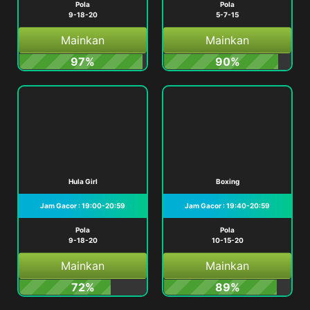
Pola
Pola
9-18-20
5-7-15
Mainkan
Mainkan
97%
90%
Hula Girl
Boxing
Jam Gacor : 19:00-20:59
Jam Gacor : 19:40-20:59
Pola
Pola
9-18-20
10-15-20
Mainkan
Mainkan
72%
89%