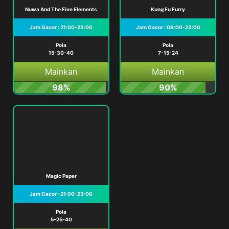
Nuwa And The Five Elements
Kung Fu Furry
Jam Gacor : 21:00-23:00
Jam Gacor : 09:00-23:00
Pola
Pola
15-30-40
7-15-24
Mainkan
Mainkan
98%
90%
Magic Paper
Jam Gacor : 21:00-23:00
Pola
5-25-40