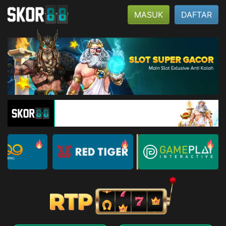
MASUK
DAFTAR