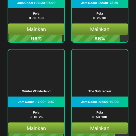
Jam Gacor : 03:00-05:00
Jam Gacor : 22:00-23:59
Pola
Pola
0-50-100
0-25-30
Mainkan
Mainkan
96%
86%
Winter Wonderland
The Nutcracker
Jam Gacor : 17:00-19:59
Jam Gacor : 05:00-19:00
Pola
Pola
5-10-25
0-50-100
Mainkan
Mainkan