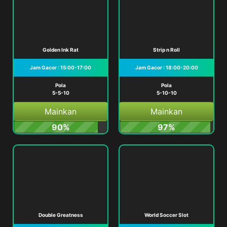
Golden Ink Rat
Strip n Roll
Jam Gacor : 15:00-17:00
Jam Gacor : 18:00-20:00
Pola
Pola
5-5-10
5-10-10
Mainkan
Mainkan
90%
97%
Double Greatness
World Soccer Slot