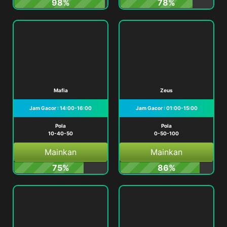
98%
78%
Mafia
Zeus
Jam Gacor : 14:00-16:00
Jam Gacor : 01:00-15:00
Pola
Pola
10-40-50
0-50-100
Mainkan
Mainkan
75%
86%