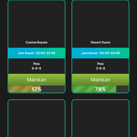
Casino Royale
Desert Oasis
Jam Gacor : 22:00-23:59
Jam Gacor : 03:00-04:59
Pola
Pola
6-6-8
2-6-8
Mainkan
Mainkan
57%
78%