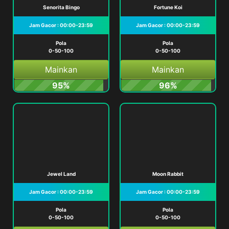
Senorita Bingo
Fortune Koi
Jam Gacor : 00:00-23:59
Jam Gacor : 00:00-23:59
Pola
Pola
0-50-100
0-50-100
Mainkan
Mainkan
95%
96%
Jewel Land
Moon Rabbit
Jam Gacor : 00:00-23:59
Jam Gacor : 00:00-23:59
Pola
Pola
0-50-100
0-50-100