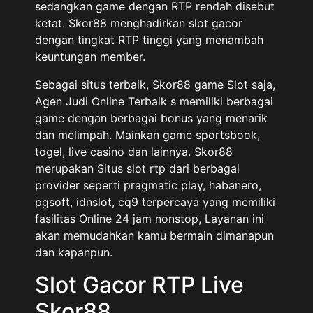
sedangkan game dengan RTP rendah disebut
ketat. Skor88 menghadirkan slot gacor
dengan tingkat RTP tinggi yang menambah
keuntungan member.
Sebagai situs terbaik, Skor88 game Slot saja,
Agen Judi Online Terbaik s memiliki berbagai
game dengan berbagai bonus yang menarik
dan melimpah. Mainkan game sportsbook,
togel, live casino dan lainnya. Skor88
merupakan Situs slot rtp dari berbagai
provider seperti pragmatic play, habanero,
pgsoft, idnslot, cq9 terpercaya yang memiliki
fasilitas Online 24 jam nonstop, Layanan ini
akan memudahkan kamu bermain dimanapun
dan kapanpun.
Slot Gacor RTP Live
Skor88